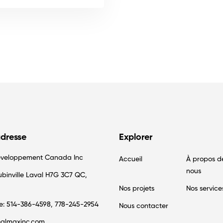
adresse
Explorer
veloppement Canada Inc
Accueil
À propos d
nous
binville Laval H7G 3C7 QC,
Nos projets
Nos service
e: 514-386-4598, 778-245-2954
Nous contacter
almaxinc.com,